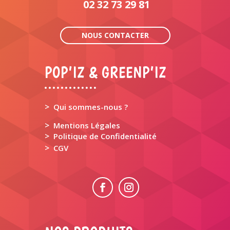
02 32 73 29 81
NOUS CONTACTER
POP’IZ & GREENP’IZ
>
Qui sommes-nous ?
>
Mentions Légales
>
Politique de Confidentialité
>
CGV