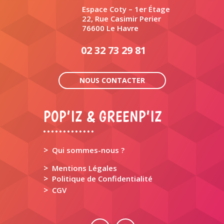
Espace Coty – 1er Étage
22, Rue Casimir Perier
76600 Le Havre
02 32 73 29 81
NOUS CONTACTER
POP’IZ & GREENP’IZ
>
Qui sommes-nous ?
>
Mentions Légales
>
Politique de Confidentialité
>
CGV