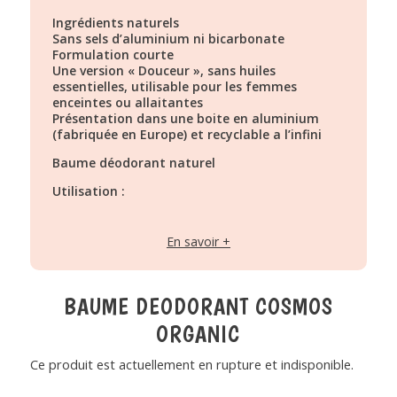
Ingrédients naturels
Sans sels d’aluminium ni bicarbonate
Formulation courte
Une version « Douceur », sans huiles
essentielles, utilisable pour les femmes
enceintes ou allaitantes
Présentation dans une boite en aluminium
(fabriquée en Europe) et recyclable a l’infini
Baume déodorant naturel
Utilisation :
Appliquer du bout des doigts une petite
quantité de baume sur les aisselles. Pénètre
En savoir +
rapidement sans laisser de film gras.Une
application quotidienne est suffisante.
BAUME DEODORANT COSMOS
ORGANIC
Ce produit est actuellement en rupture et indisponible.