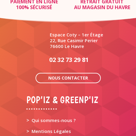
PAIEMENT EN LIGNE
RETRAIT GRATUIT
100% SÉCURISÉ
AU MAGASIN DU HAVRE
Espace Coty – 1er Étage
22, Rue Casimir Perier
76600 Le Havre
02 32 73 29 81
NOUS CONTACTER
POP’IZ & GREENP’IZ
>
Qui sommes-nous ?
>
Mentions Légales