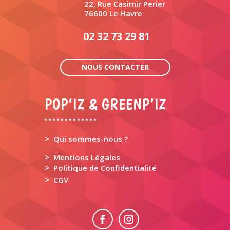
22, Rue Casimir Perier
76600 Le Havre
02 32 73 29 81
NOUS CONTACTER
POP’IZ & GREENP’IZ
>
Qui sommes-nous ?
>
Mentions Légales
>
Politique de Confidentialité
>
CGV