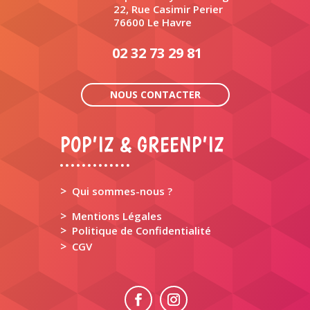
22, Rue Casimir Perier
76600 Le Havre
02 32 73 29 81
NOUS CONTACTER
POP’IZ & GREENP’IZ
>
Qui sommes-nous ?
>
Mentions Légales
>
Politique de Confidentialité
>
CGV