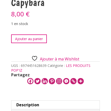
Capybara
8,00
€
1 en stock
quantité
Ajouter au panier
de
Boite
mystere
-
Ajouter à ma Wishlist
Capybara
UGS :
6974451628639
Catégorie :
LES PRODUITS
POP'IZ
Partagez
Description