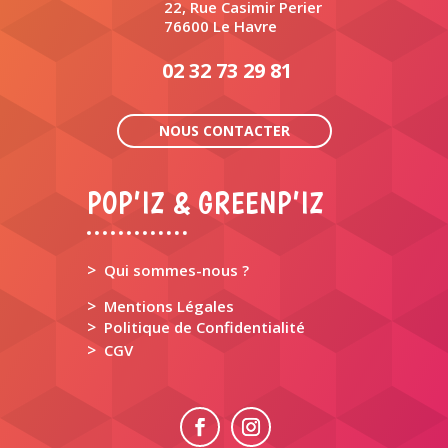
22, Rue Casimir Perier
76600 Le Havre
02 32 73 29 81
NOUS CONTACTER
POP’IZ & GREENP’IZ
>
Qui sommes-nous ?
>
Mentions Légales
>
Politique de Confidentialité
>
CGV