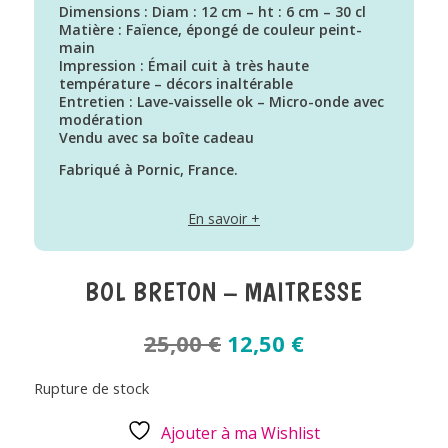
Dimensions : Diam : 12 cm – ht : 6 cm – 30 cl
Matière : Faïence, épongé de couleur peint-
main
Impression : Émail cuit à très haute
température – décors inaltérable
Entretien : Lave-vaisselle ok – Micro-onde avec
modération
Vendu avec sa boîte cadeau
Fabriqué à Pornic, France.
Lave vaiselle : ok – Micro-onde : avec
En savoir +
modération
Dimensions
12cm (d) x 6cm (h)
Poids net
BOL BRETON – MAITRESSE
500g
Contenance
300mL
Le
Le
25,00
€
12,50
€
Matériaux
prix
prix
Faïence, épongé coloré
initial
actuel
Rupture de stock
était :
est :
25,00 €.
12,50 €.
Ajouter à ma Wishlist