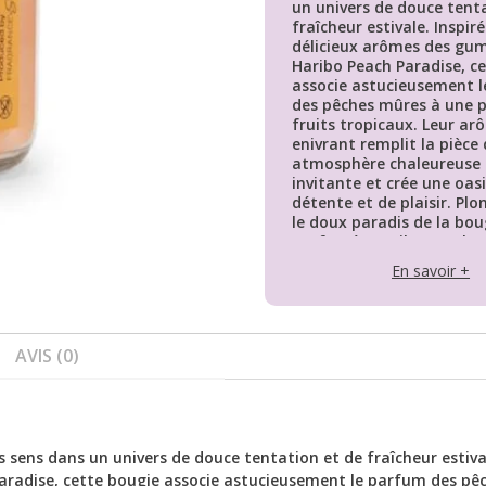
un univers de douce tent
fraîcheur estivale. Inspir
délicieux arômes des gu
Haribo Peach Paradise, c
associe astucieusement 
des pêches mûres à une p
fruits tropicaux. Leur ar
enivrant remplit la pièce
atmosphère chaleureuse 
invitante et crée une oas
détente et de plaisir. Pl
le doux paradis de la bou
parfumée Haribo Peach P
laissez-vous séduire par
En savoir +
irrésistible.
Les notes de tête de cett
parfumée sont composée
AVIS (0)
juteuse, de pamplemouss
groseille et d’orange. Ce
fruité et juteux apporte 
ambiance joyeuse et viva
pièce.
 sens dans un univers de douce tentation et de fraîcheur estiva
Dans la note de cœur, vo
aradise, cette bougie associe astucieusement le parfum des pê