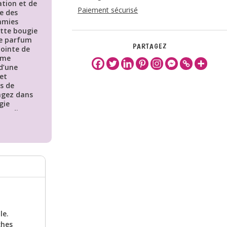
ation et de
Paiement sécurisé
ée des
mmies
ette bougie
le parfum
PARTAGEZ
ointe de
ôme
 d’une
et
is de
ongez dans
gie
aradise et
 son parfum
e bougie
s de pêche
e, de
 parfum
une
nte à votre
le.
us
ches