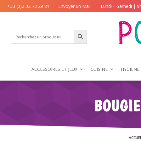
+33 (0)2 32 73 29 81
Envoyer un Mail
Lundi – Samedi | 9
ACCESSOIRES ET JEUX
CUISINE
HYGIENE 
BOUGIE
ACCUEI