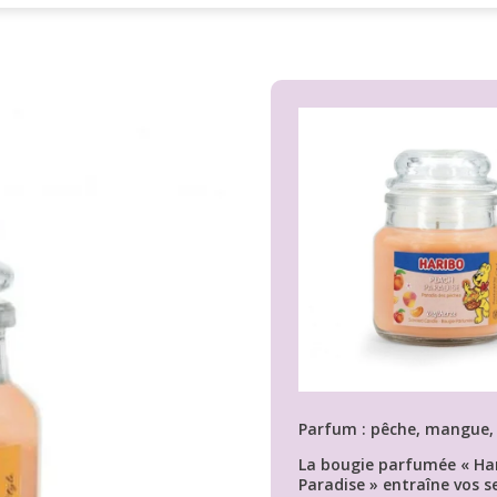
Parfum : pêche, mangue, 
La bougie parfumée « Ha
Paradise » entraîne vos s