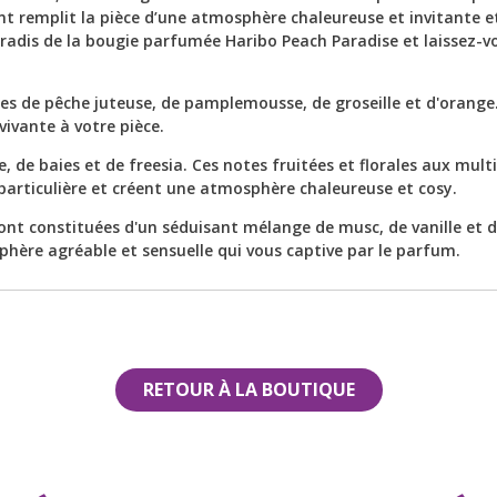
trouverez des nuances de
nt remplit la pièce d’une atmosphère chaleureuse et invitante e
baies et de freesia. Ces n
aradis de la bougie parfumée Haribo Peach Paradise et laissez-v
fruitées et florales aux m
facettes confèrent à la 
parfumée une profondeu
particulière et créent un
s de pêche juteuse, de pamplemousse, de groseille et d'orange
atmosphère chaleureuse 
ivante à votre pièce.
Les notes de fond de la 
 de baies et de freesia. Ces notes fruitées et florales aux mult
parfumée Peach Paradise
articulière et créent une atmosphère chaleureuse et cosy.
constituées d’un séduis
de musc, de vanille et de 
nt constituées d'un séduisant mélange de musc, de vanille et d
coco. Ces notes crémeuse
hère agréable et sensuelle qui vous captive par le parfum.
sucrées créent une atmo
agréable et sensuelle qui
captive par le parfum.
RETOUR À LA BOUTIQUE