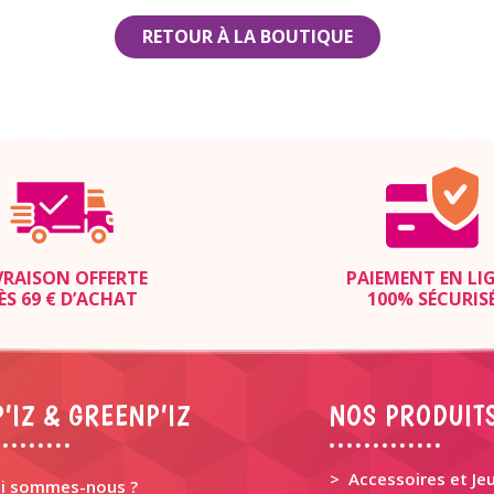
RETOUR À LA BOUTIQUE
VRAISON OFFERTE
PAIEMENT EN LI
ÈS 69 € D’ACHAT
100% SÉCURIS
’IZ & GREENP’IZ
NOS PRODUIT
> Accessoires et Je
i sommes-nous ?