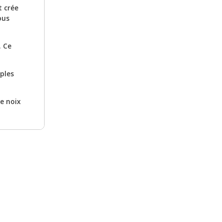
 pêche, de
t crée
otes
ous
ultiples
bougie
r
e
. Ce
et cosy.
bougie
iples
 sont
ant mélange
noix de
e noix
s et
sphère
 vous