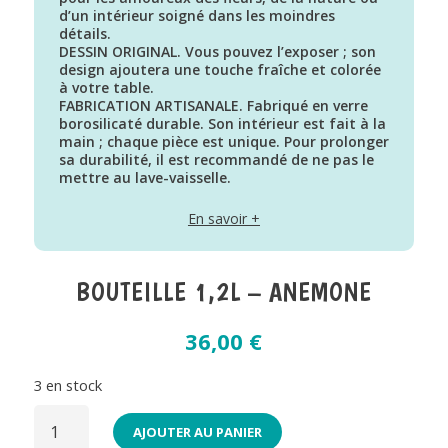
d’un intérieur soigné dans les moindres
détails.
DESSIN ORIGINAL. Vous pouvez l’exposer ; son
design ajoutera une touche fraîche et colorée
à votre table.
FABRICATION ARTISANALE. Fabriqué en verre
borosilicaté durable. Son intérieur est fait à la
main ; chaque pièce est unique. Pour prolonger
sa durabilité, il est recommandé de ne pas le
mettre au lave-vaisselle.
Dimensions : 30,5x10x10 cm – Matériau : verre
– Design : Balvi
En savoir +
BOUTEILLE 1,2L – ANEMONE
36,00
€
3 en stock
QUANTITÉ
DE
AJOUTER AU PANIER
BOUTEILLE