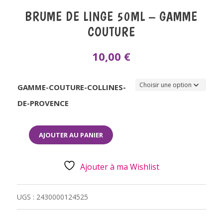
BRUME DE LINGE 50ML – GAMME
COUTURE
10,00
€
GAMME-COUTURE-COLLINES-
DE-PROVENCE
AJOUTER AU PANIER
QUANTITÉ
DE
BRUME
DE
Ajouter à ma Wishlist
LINGE
50ML
-
GAMME
UGS :
2430000124525
COUTURE