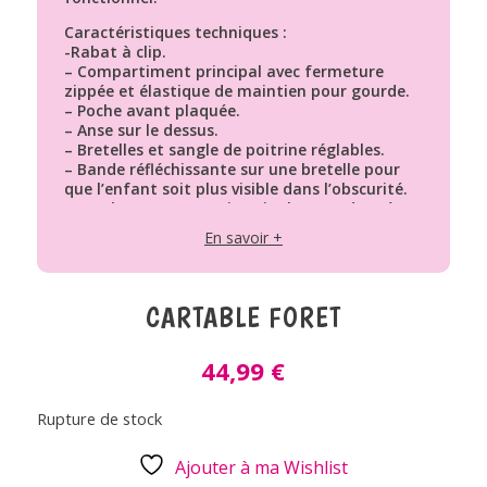
Caractéristiques techniques :
-Rabat à clip.
– Compartiment principal avec fermeture
zippée et élastique de maintien pour gourde.
– Poche avant plaquée.
– Anse sur le dessus.
– Bretelles et sangle de poitrine réglables.
– Bande réfléchissante sur une bretelle pour
que l’enfant soit plus visible dans l’obscurité.
– Emplacement pour inscrire les coordonnées.
– En PET : bouteilles en plastique recyclées.
En savoir +
– Peut contenir un format A4.
Conseils d’entretien :
-Lavage en machine à 30°C sur cycle délicat.
CARTABLE FORET
Dimensions : 33 x 12 x 31 cm
Poids produit : 450 g
44,99
€
Matière : PET (bouteilles en plastique
recyclées)
Coloris : Rose, corail
Rupture de stock
Ajouter à ma Wishlist