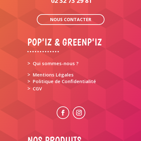
02 32 73 29 81
NOUS CONTACTER
POP’IZ & GREENP’IZ
>
Qui sommes-nous ?
>
Mentions Légales
>
Politique de Confidentialité
>
CGV
NOS PRODUITS