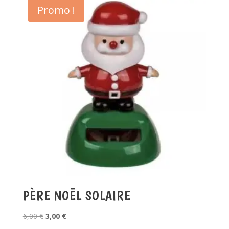
Promo !
PÈRE NOËL SOLAIRE
Le
Le
6,00
€
3,00
€
prix
prix