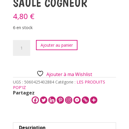
SAULE COGNEUR
4,80
€
6 en stock
quantité
Ajouter au panier
de
CARTE
POSTALE
-
LE
Ajouter à ma Wishlist
SAULE
COGNEUR
UGS :
5060425402884
Catégorie :
LES PRODUITS
POP'IZ
Partagez
Description