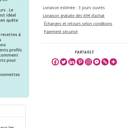
Livraison estimée : 3 jours ouvrés
rs . Le
est idéal
Livraison gratuite dès 69€ d’achat
 en quête
Échanges et retours selon conditions
Paiement sécurisé
 recettes à
s
ons
nts profils
PARTAGEZ
t comment
ents pour
gnonnettes
pour les