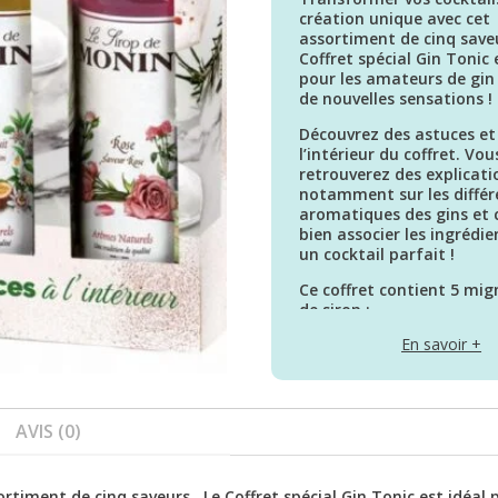
création unique avec cet
assortiment de cinq saveu
Coffret spécial Gin Tonic 
pour les amateurs de gin
de nouvelles sensations !
Découvrez des astuces et
l’intérieur du coffret. Vou
retrouverez des explicati
notamment sur les différe
aromatiques des gins e
bien associer les ingrédi
un cocktail parfait !
Ce coffret contient 5 mi
de sirop :
Saveur Rose
En savoir +
Saveur Fleur de Sureau
Fraise
Fruit de la Passion
Saveur Concombre
AVIS (0)
timent de cinq saveurs . Le Coffret spécial Gin Tonic est idéal 