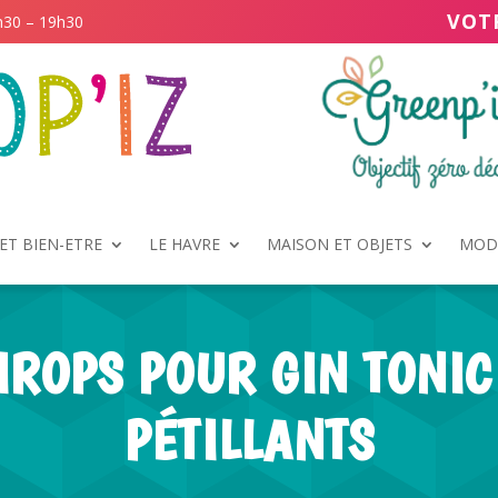
VOT
h30 – 19h30
ET BIEN-ETRE
LE HAVRE
MAISON ET OBJETS
MODE
IROPS POUR GIN TONIC
PÉTILLANTS