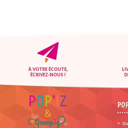
À VOTRE ÉCOUTE,
LI
ÉCRIVEZ-NOUS
!
D
POP
>
Qu