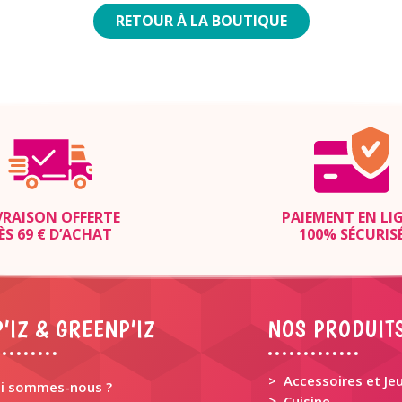
RETOUR À LA BOUTIQUE
VRAISON OFFERTE
PAIEMENT EN LI
ÈS 69 € D’ACHAT
100% SÉCURIS
’IZ & GREENP’IZ
NOS PRODUIT
> Accessoires et Je
i sommes-nous ?
>
Cuisine