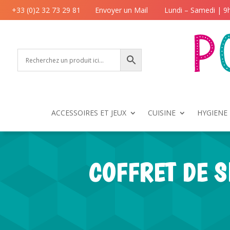
+33 (0)2 32 73 29 81
Envoyer un Mail
Lundi – Samedi | 9
ACCESSOIRES ET JEUX
CUISINE
HYGIENE 
COFFRET DE S