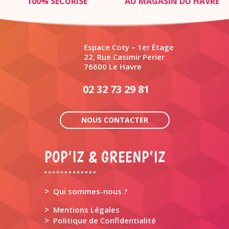
100% SÉCURISÉ
AU MAGASIN DU HAVRE
Espace Coty – 1er Étage
22, Rue Casimir Perier
76600 Le Havre
02 32 73 29 81
NOUS CONTACTER
POP’IZ & GREENP’IZ
>
Qui sommes-nous ?
>
Mentions Légales
>
Politique de Confidentialité