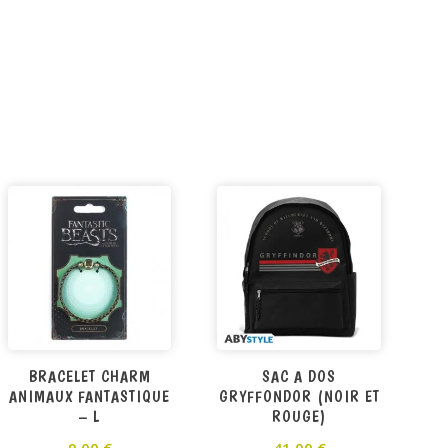
BRACELET CHARM
SAC A DOS
ANIMAUX FANTASTIQUE
GRYFFONDOR (NOIR ET
– L
ROUGE)
9,00
€
41,00
€