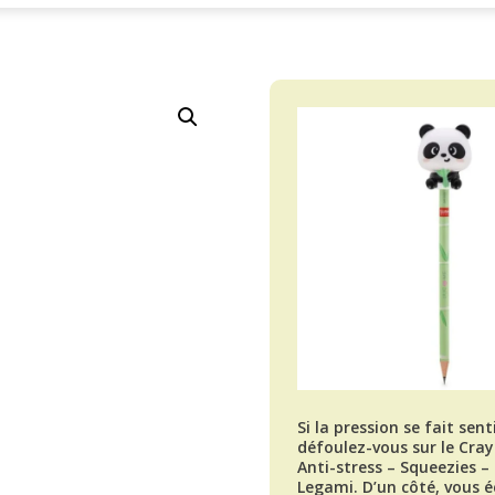
Si la pression se fait senti
défoulez-vous sur le Cra
Anti-stress – Squeezies –
Legami. D’un côté, vous é