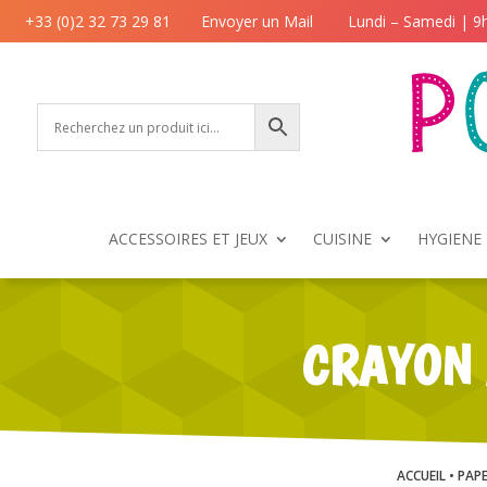
+33 (0)2 32 73 29 81
Envoyer un Mail
Lundi – Samedi | 9
ACCESSOIRES ET JEUX
CUISINE
HYGIENE 
CRAYON 
ACCUEIL
•
PAPE