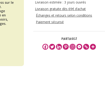
Livraison estimée : 3 jours ouvrés
ess sur le
é.
Livraison gratuite dès 69€ d’achat
age
e en
Échanges et retours selon conditions
oirs,
Paiement sécurisé
ges.
PARTAGEZ