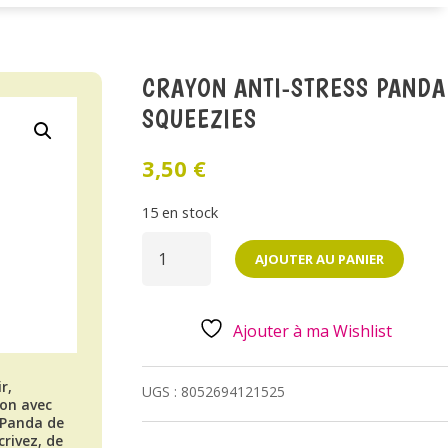
CRAYON ANTI-STRESS PANDA
SQUEEZIES
3,50
€
15 en stock
QUANTITÉ
DE
AJOUTER AU PANIER
CRAYON
ANTI-
STRESS
PANDA
SQUEEZIES
Ajouter à ma Wishlist
r,
UGS :
8052694121525
yon avec
 Panda de
crivez, de