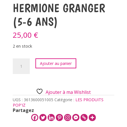
HERMIONE GRANGER
(5-6 ANS)
25,00
€
2 en stock
quantité
Ajouter au panier
de
DEGUISEMENT
-
HERMIONE
GRANGER
Ajouter à ma Wishlist
(5-
6
UGS :
3613600051005
Catégorie :
LES PRODUITS
ANS)
POP'IZ
Partagez