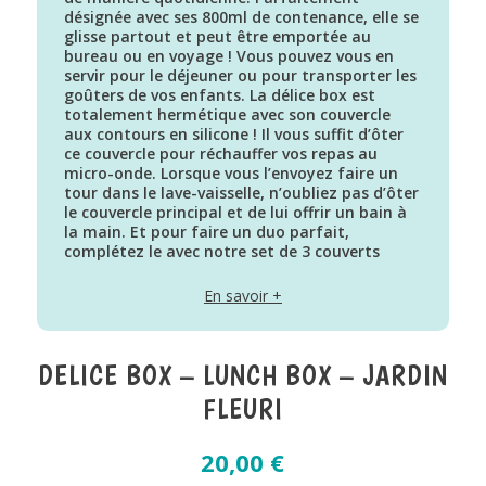
désignée avec ses 800ml de contenance, elle se
glisse partout et peut être emportée au
bureau ou en voyage ! Vous pouvez vous en
servir pour le déjeuner ou pour transporter les
goûters de vos enfants. La délice box est
totalement hermétique avec son couvercle
aux contours en silicone ! Il vous suffit d’ôter
ce couvercle pour réchauffer vos repas au
micro-onde. Lorsque vous l’envoyez faire un
tour dans le lave-vaisselle, n’oubliez pas d’ôter
le couvercle principal et de lui offrir un bain à
la main. Et pour faire un duo parfait,
complétez le avec notre set de 3 couverts
Delice cut
En savoir +
Matières – PP, silicone
Dimensions – 19,7 x 6,5 x 11,5 cm
DELICE BOX – LUNCH BOX – JARDIN
FLEURI
20,00
€