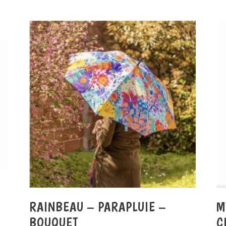
RAINBEAU – PARAPLUIE –
M
BOUQUET
C