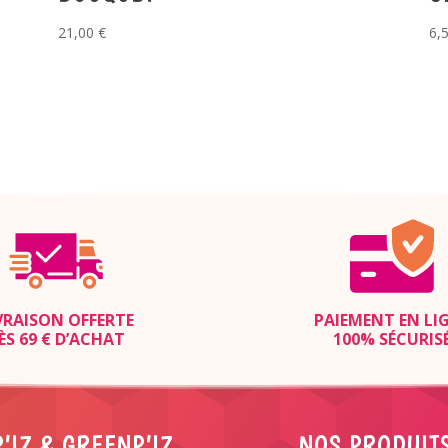
21,00
€
6,
VRAISON OFFERTE
PAIEMENT EN LI
ÈS 69 € D’ACHAT
100% SÉCURIS
’IZ & GREENP’IZ
NOS PRODUIT