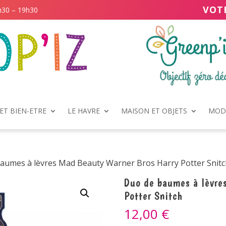
VOT
h30 – 19h30
ET BIEN-ETRE
LE HAVRE
MAISON ET OBJETS
MODE
aumes à lèvres Mad Beauty Warner Bros Harry Potter Snit
Duo de baumes à lèvre
Potter Snitch
12,00
€