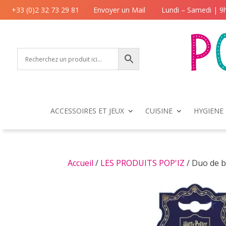
+33 (0)2 32 73 29 81
Envoyer un Mail
Lundi – Samedi | 9
ACCESSOIRES ET JEUX
CUISINE
HYGIENE 
Accueil
/
LES PRODUITS POP'IZ
/ Duo de b