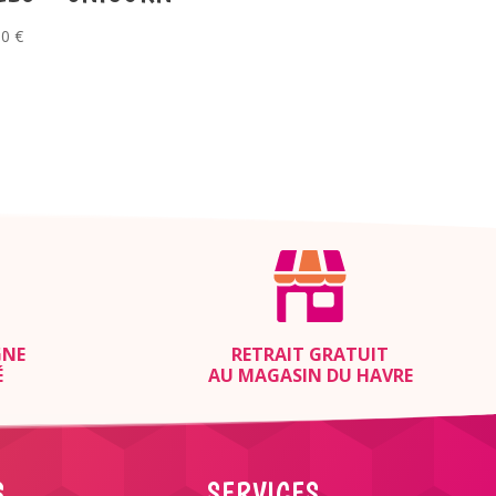
50
€
GNE
RETRAIT GRATUIT
É
AU MAGASIN DU HAVRE
S
SERVICES