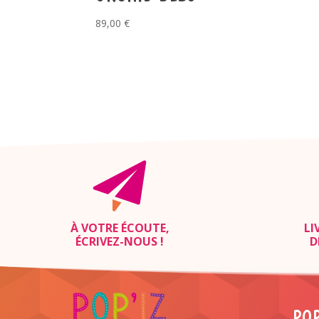
89,00
€
À VOTRE ÉCOUTE,
LI
ÉCRIVEZ-NOUS
!
D
POP