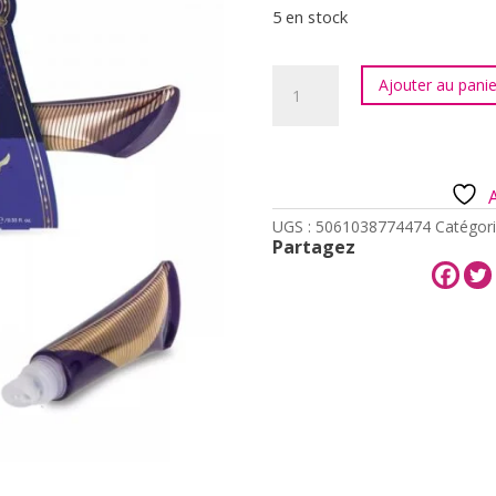
5 en stock
quantité
Ajouter au panie
de
Duo
de
baumes
à
lèvres
Mad
UGS :
5061038774474
Catégori
Beauty
Partagez
Warner
Bros
Harry
Potter
Snitch