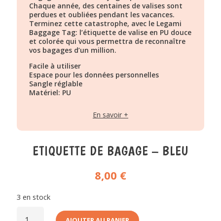
Chaque année, des centaines de valises sont
perdues et oubliées pendant les vacances.
Terminez cette catastrophe, avec le Legami
Baggage Tag: l’étiquette de valise en PU douce
et colorée qui vous permettra de reconnaître
vos bagages d’un million.
Facile à utiliser
Espace pour les données personnelles
Sangle réglable
Matériel: PU
Mesures: L 6,8 x H 17 x A 1 cm
En savoir +
ETIQUETTE DE BAGAGE – BLEU
8,00
€
3 en stock
QUANTITÉ
DE
AJOUTER AU PANIER