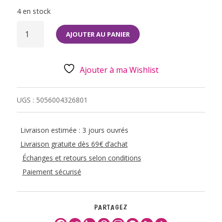
4 en stock
QUANTITÉ
DE
AJOUTER AU PANIER
FIGURINES
MARCHEURS
NUS
POUR
PLANTES
Ajouter à ma Wishlist
EN
POT
UGS :
5056004326801
Livraison estimée : 3 jours ouvrés
Livraison gratuite dès 69€ d’achat
Échanges et retours selon conditions
Paiement sécurisé
PARTAGEZ