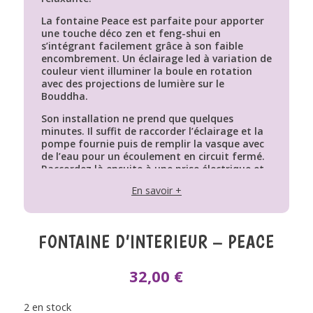
La fontaine Peace est parfaite pour apporter
une touche déco zen et feng-shui en
s’intégrant facilement grâce à son faible
encombrement. Un éclairage led à variation de
couleur vient illuminer la boule en rotation
avec des projections de lumière sur le
Bouddha.
Son installation ne prend que quelques
minutes. Il suffit de raccorder l’éclairage et la
pompe fournie puis de remplir la vasque avec
de l’eau pour un écoulement en circuit fermé.
Raccordez là ensuite à une prise électrique et
voici votre pièce transformée en une bulle de
En savoir +
bien-être.
Les + Produit :
Style Feng-shui.
FONTAINE D’INTERIEUR – PEACE
Boule en rotation.
Pompe silencieuse.
Eclairage Led à variation de couleur.
32,00
€
2 en stock