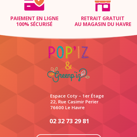
PAIEMENT EN LIGNE
RETRAIT GRATUIT
100% SÉCURISÉ
AU MAGASIN DU HAVRE
Espace Coty – 1er Étage
22, Rue Casimir Perier
76600 Le Havre
02 32 73 29 81