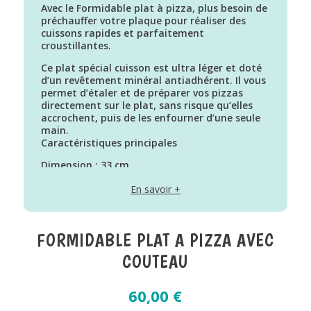
Avec le Formidable plat à pizza, plus besoin de
préchauffer votre plaque pour réaliser des
cuissons rapides et parfaitement
croustillantes.
Ce plat spécial cuisson est ultra léger et doté
d’un revêtement minéral antiadhérent. Il vous
permet d’étaler et de préparer vos pizzas
directement sur le plat, sans risque qu’elles
accrochent, puis de les enfourner d’une seule
main.
Caractéristiques principales
Dimension : 33 cm
Corps en métal 100% recyclé*
En savoir +
Revêtement antiadhérent sans PFAS
Ultra léger
Cuisson sans matière grasse
Facile à laver, ne se colore pas
FORMIDABLE PLAT A PIZZA AVEC
Compatible au four uniquement, jusqu’à
220°C
COUTEAU
Le pack contient :
Le plat à pizza 33 cm
Le coupe-pizza anti-rayures en bois de hêtre
60,00
€
Un livret de 23 recettes sucrées et salées