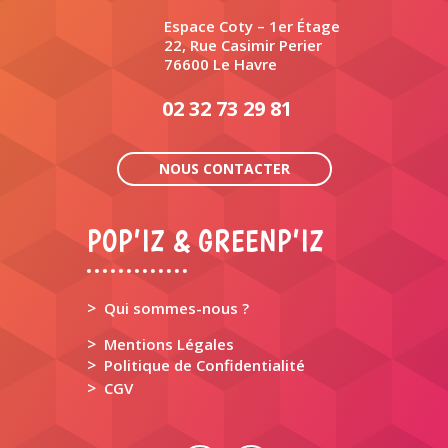
Espace Coty – 1er Étage
22, Rue Casimir Perier
76600 Le Havre
02 32 73 29 81
NOUS CONTACTER
POP’IZ & GREENP’IZ
>
Qui sommes-nous ?
>
Mentions Légales
>
Politique de Confidentialité
>
CGV