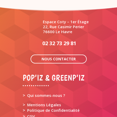
Espace Coty – 1er Étage
22, Rue Casimir Perier
76600 Le Havre
02 32 73 29 81
NOUS CONTACTER
POP’IZ & GREENP’IZ
>
Qui sommes-nous ?
>
Mentions Légales
>
Politique de Confidentialité
>
CGV