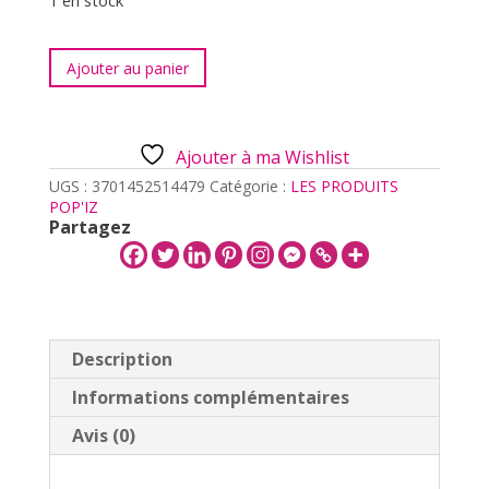
1 en stock
quantité
Ajouter au panier
de
GRATOUILLE
-
GRATTE
Ajouter à ma Wishlist
DOS
TELESCOPIQUE
UGS :
3701452514479
Catégorie :
LES PRODUITS
-
POP'IZ
BULLDOG
Partagez
Description
Informations complémentaires
Avis (0)