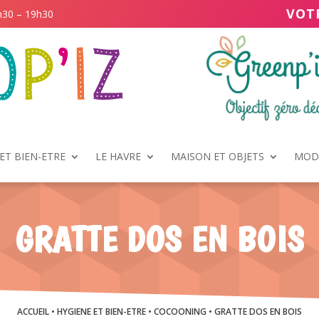
VOT
h30 – 19h30
ET BIEN-ETRE
LE HAVRE
MAISON ET OBJETS
MODE
GRATTE DOS EN BOIS
ACCUEIL
•
HYGIENE ET BIEN-ETRE
•
COCOONING
• GRATTE DOS EN BOIS