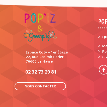
POP
>
Qu
>
Me
>
Po
Espace Coty – 1er Étage
22, Rue Casimir Perier
>
CG
76600 Le Havre
02 32 73 29 81
NOUS CONTACTER