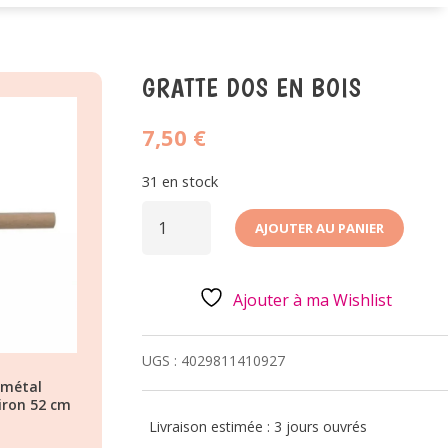
GRATTE DOS EN BOIS
7,50
€
31 en stock
QUANTITÉ
DE
AJOUTER AU PANIER
GRATTE
DOS
EN
BOIS
Ajouter à ma Wishlist
UGS :
4029811410927
 métal
iron 52 cm
Livraison estimée : 3 jours ouvrés