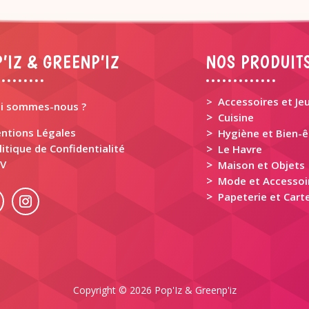
’IZ & GREENP’IZ
NOS PRODUIT
> Accessoires et Je
i sommes-nous ?
>
Cuisine
ntions Légales
>
Hygiène et Bien-ê
litique de Confidentialité
>
Le Havre
V
>
Maison et Objets
>
Mode et Accessoi
>
Papeterie et Carte
Copyright © 2026 Pop'Iz & Greenp'iz