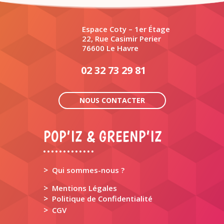
Espace Coty – 1er Étage
22, Rue Casimir Perier
76600 Le Havre
02 32 73 29 81
NOUS CONTACTER
POP’IZ & GREENP’IZ
>
Qui sommes-nous ?
>
Mentions Légales
>
Politique de Confidentialité
>
CGV