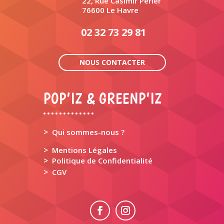
22, Rue Casimir Perier
76600 Le Havre
02 32 73 29 81
NOUS CONTACTER
POP’IZ & GREENP’IZ
>
Qui sommes-nous ?
>
Mentions Légales
>
Politique de Confidentialité
>
CGV