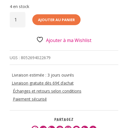
4 en stock
QUANTITÉ
DE
AJOUTER AU PANIER
MINI
PELUCHE
PANDA
-
SUPER
Ajouter à ma Wishlist
SOFT
-
LEGAMI
UGS :
8052694022679
Livraison estimée : 3 jours ouvrés
Livraison gratuite dès 69€ d’achat
Échanges et retours selon conditions
Paiement sécurisé
PARTAGEZ