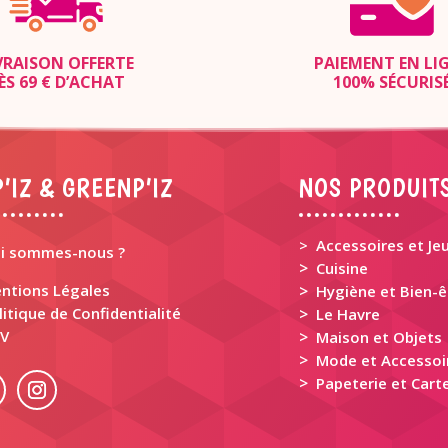
VRAISON OFFERTE
PAIEMENT EN LI
ÈS 69 € D’ACHAT
100% SÉCURIS
’IZ & GREENP’IZ
NOS PRODUIT
> Accessoires et Je
i sommes-nous ?
>
Cuisine
ntions Légales
>
Hygiène et Bien-ê
litique de Confidentialité
>
Le Havre
V
>
Maison et Objets
>
Mode et Accessoi
>
Papeterie et Carte