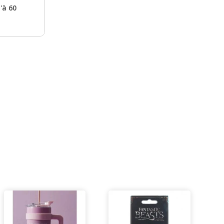
'à 60