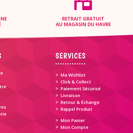
GNE
RETRAIT GRATUIT
É
AU MAGASIN DU HAVRE
S
SERVICES
ux
>
Ma Wishlist
>
Click & Collect
tre
>
Paiement Sécurisé
>
Livraison
>
Retour & Échange
res
>
Rappel Produit
rie
>
Mon Panier
>
Mon Compte