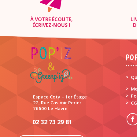
À VOTRE ÉCOUTE,
LI
ÉCRIVEZ-NOUS
!
D
POP
>
Qu
>
Me
>
Po
Espace Coty – 1er Étage
22, Rue Casimir Perier
>
CG
76600 Le Havre
02 32 73 29 81