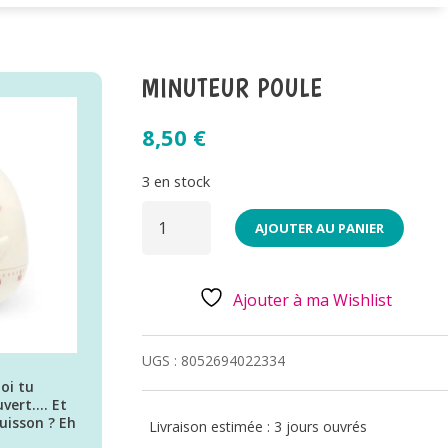
MINUTEUR POULE
8,50
€
3 en stock
QUANTITÉ
DE
AJOUTER AU PANIER
MINUTEUR
POULE
Ajouter à ma Wishlist
UGS :
8052694022334
toi tu
ouvert…. Et
cuisson ? Eh
Livraison estimée : 3 jours ouvrés