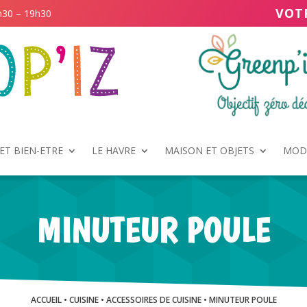
VOT
h30 – 19h30
ET BIEN-ETRE
LE HAVRE
MAISON ET OBJETS
MODE
MINUTEUR POULE
ACCUEIL
•
CUISINE
•
ACCESSOIRES DE CUISINE
• MINUTEUR POULE