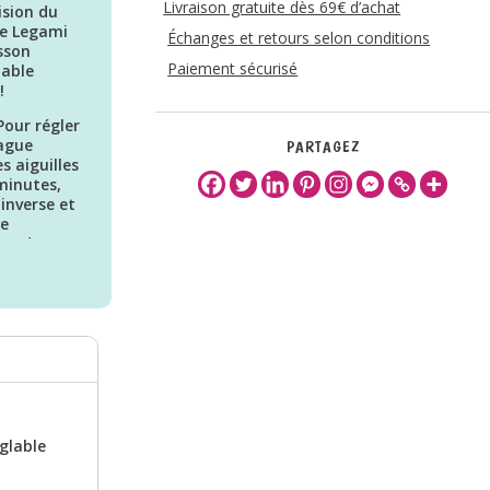
Livraison gratuite dès 69€ d’achat
ision du
le Legami
Échanges et retours selon conditions
isson
Paiement sécurisé
lable
!
our régler
bague
PARTAGEZ
s aiguilles
minutes,
 inverse et
ée
pas de
églable