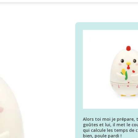
Alors toi moi je prépare, 
goûtes et lui, il met le c
qui calcule les temps de 
bien, poule pardi !