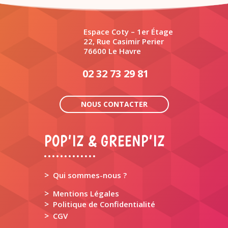
Espace Coty – 1er Étage
22, Rue Casimir Perier
76600 Le Havre
02 32 73 29 81
NOUS CONTACTER
POP’IZ & GREENP’IZ
>
Qui sommes-nous ?
>
Mentions Légales
>
Politique de Confidentialité
>
CGV