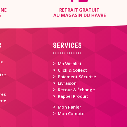
GNE
RETRAIT GRATUIT
É
AU MAGASIN DU HAVRE
S
SERVICES
ux
>
Ma Wishlist
>
Click & Collect
tre
>
Paiement Sécurisé
>
Livraison
>
Retour & Échange
res
>
Rappel Produit
rie
>
Mon Panier
>
Mon Compte