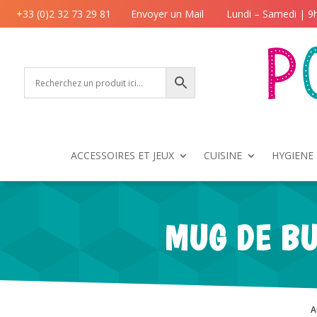
+33 (0)2 32 73 29 81
Envoyer un Mail
Lundi – Samedi | 9
ACCESSOIRES ET JEUX
CUISINE
HYGIENE 
MUG DE BU
A