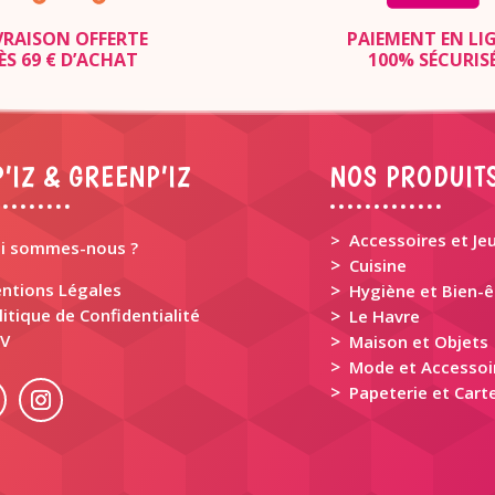
VRAISON OFFERTE
PAIEMENT EN LI
ÈS 69 € D’ACHAT
100% SÉCURIS
’IZ & GREENP’IZ
NOS PRODUIT
> Accessoires et Je
i sommes-nous ?
>
Cuisine
ntions Légales
>
Hygiène et Bien-ê
litique de Confidentialité
>
Le Havre
V
>
Maison et Objets
>
Mode et Accessoi
>
Papeterie et Carte