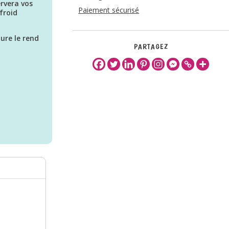
rvera vos
Paiement sécurisé
froid
ure le rend
PARTAGEZ