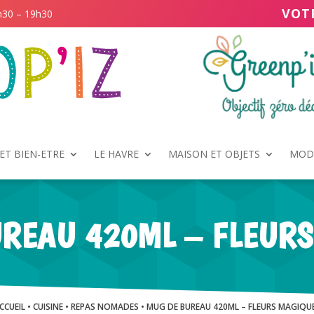
VOT
h30 – 19h30
ET BIEN-ETRE
LE HAVRE
MAISON ET OBJETS
MODE
REAU 420ML – FLEUR
CCUEIL
•
CUISINE
•
REPAS NOMADES
• MUG DE BUREAU 420ML – FLEURS MAGIQU