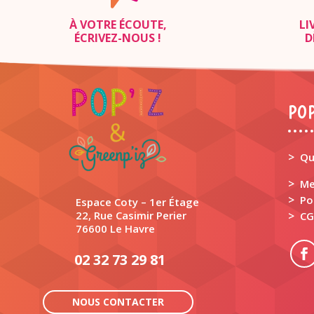
À VOTRE ÉCOUTE,
LI
ÉCRIVEZ-NOUS
!
D
POP
>
Qu
>
Me
>
Po
Espace Coty – 1er Étage
22, Rue Casimir Perier
>
CG
76600 Le Havre
02 32 73 29 81
NOUS CONTACTER