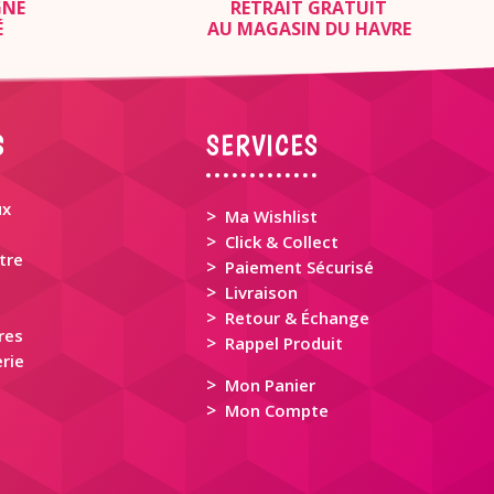
GNE
RETRAIT GRATUIT
É
AU MAGASIN DU HAVRE
S
SERVICES
ux
>
Ma Wishlist
>
Click & Collect
tre
>
Paiement Sécurisé
>
Livraison
>
Retour & Échange
res
>
Rappel Produit
rie
>
Mon Panier
>
Mon Compte