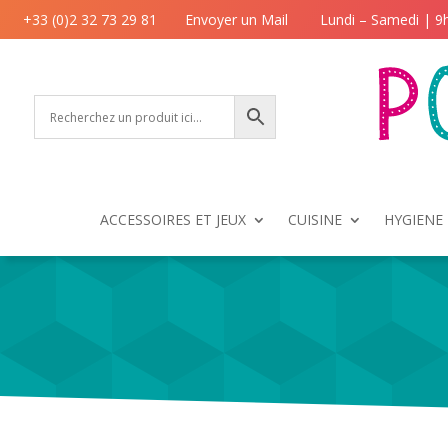
+33 (0)2 32 73 29 81
Envoyer un Mail
Lundi – Samedi | 9
ACCESSOIRES ET JEUX
CUISINE
HYGIENE 