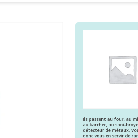
Ils passent au four, au m
au karcher, au sani-broye
détecteur de métaux. Vo
donc vous en servir de r