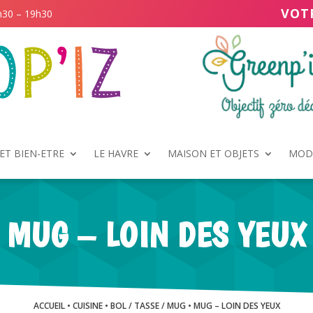
VOT
h30 – 19h30
ET BIEN-ETRE
LE HAVRE
MAISON ET OBJETS
MODE
MUG – LOIN DES YEUX
ACCUEIL
•
CUISINE
•
BOL / TASSE / MUG
• MUG – LOIN DES YEUX