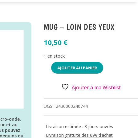
MUG – LOIN DES YEUX
10,50
€
1 en stock
AJOUTER AU PANIER
QUANTITÉ
DE
MUG
-
Ajouter à ma Wishlist
LOIN
DES
YEUX
UGS :
2430000240744
icro-onde,
ur et au
Livraison estimée : 3 jours ouvrés
us pouvez
Livraison gratuite dès 69€ d’achat
amequins ou