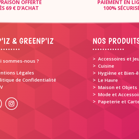
VRAISON OFFERTE
PAIEMENT EN LI
ÈS 69 € D’ACHAT
100% SÉCURIS
’IZ & GREENP’IZ
NOS PRODUIT
> Accessoires et Je
i sommes-nous ?
>
Cuisine
ntions Légales
>
Hygiène et Bien-ê
litique de Confidentialité
>
Le Havre
V
>
Maison et Objets
>
Mode et Accessoi
>
Papeterie et Carte