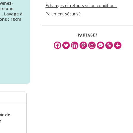
évenez-
Échanges et retours selon conditions
ore une
e… Lavage à
Paiement sécurisé
ions : 10cm
PARTAGEZ
ir de
n