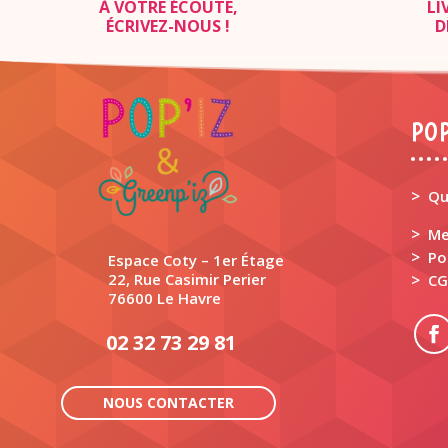
À VOTRE ÉCOUTE,
LI
ÉCRIVEZ-NOUS
!
D
POP
>
Qu
>
Me
>
Po
Espace Coty – 1er Étage
22, Rue Casimir Perier
>
CG
76600 Le Havre
02 32 73 29 81
NOUS CONTACTER