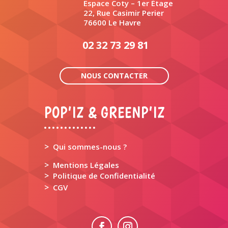
Espace Coty – 1er Étage
22, Rue Casimir Perier
76600 Le Havre
02 32 73 29 81
NOUS CONTACTER
POP’IZ & GREENP’IZ
>
Qui sommes-nous ?
>
Mentions Légales
>
Politique de Confidentialité
>
CGV