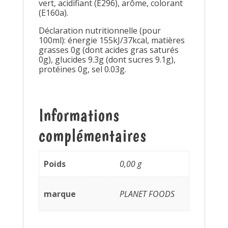
vert, acidifiant (E296), arôme, colorant
(E160a).
Déclaration nutritionnelle (pour
100ml): énergie 155kJ/37kcal, matières
grasses 0g (dont acides gras saturés
0g), glucides 9.3g (dont sucres 9.1g),
protéines 0g, sel 0.03g.
Informations
complémentaires
Poids
0,00 g
marque
PLANET FOODS