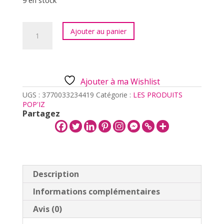
9 en stock
quantité
Ajouter au panier
de
NARUTO
BUBBLE
TEA
-
Ajouter à ma Wishlist
LITCHEE
et
UGS :
3770033234419
Catégorie :
LES PRODUITS
PASSION
POP'IZ
320ML
Partagez
Description
Informations complémentaires
Avis (0)