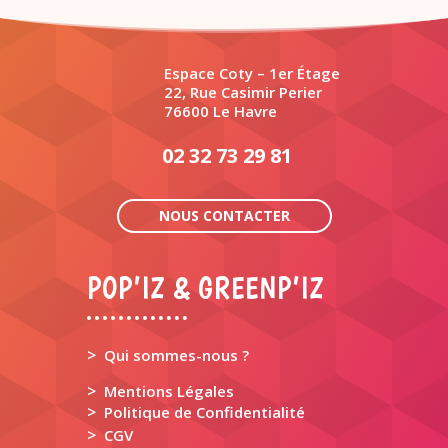
Espace Coty – 1er Étage
22, Rue Casimir Perier
76600 Le Havre
02 32 73 29 81
NOUS CONTACTER
POP’IZ & GREENP’IZ
>
Qui sommes-nous ?
>
Mentions Légales
>
Politique de Confidentialité
>
CGV