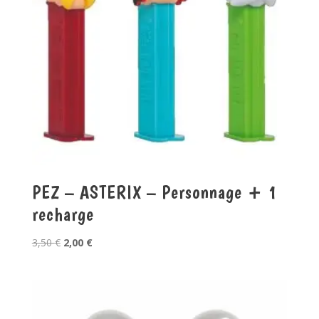
PEZ – ASTERIX – Personnage + 1
recharge
Le
Le
3,50
€
2,00
€
prix
prix
initial
actuel
était :
est :
3,50 €.
2,00 €.