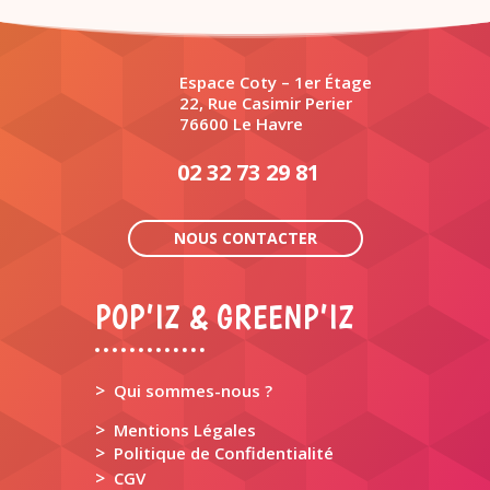
Espace Coty – 1er Étage
22, Rue Casimir Perier
76600 Le Havre
02 32 73 29 81
NOUS CONTACTER
POP’IZ & GREENP’IZ
>
Qui sommes-nous ?
>
Mentions Légales
>
Politique de Confidentialité
>
CGV