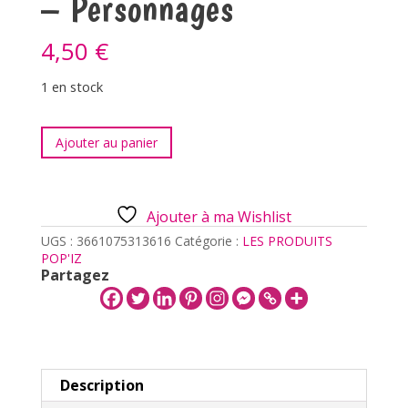
– Personnages
4,50
€
1 en stock
quantité
Ajouter au panier
de
PAILLES
X4
-
Ajouter à ma Wishlist
SANRIO
-
UGS :
3661075313616
Catégorie :
LES PRODUITS
Personnages
POP'IZ
Partagez
Description