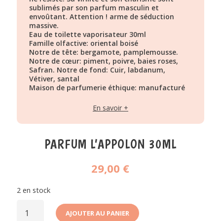
sublimés par son parfum masculin et
envoûtant. Attention ! arme de séduction
massive.
Eau de toilette vaporisateur 30ml
Famille olfactive: oriental boisé
Notre de tête: bergamote, pamplemousse.
Notre de cœur: piment, poivre, baies roses,
Safran. Notre de fond: Cuir, labdanum,
Vétiver, santal
Maison de parfumerie éthique: manufacturé
localement, écoresponsable, non testé sur les
animaux Et à un prix juste ! fabrication
En savoir +
artisanale 100% made in France
PARFUM L’APPOLON 30ML
29,00
€
2 en stock
QUANTITÉ
DE
AJOUTER AU PANIER
PARFUM