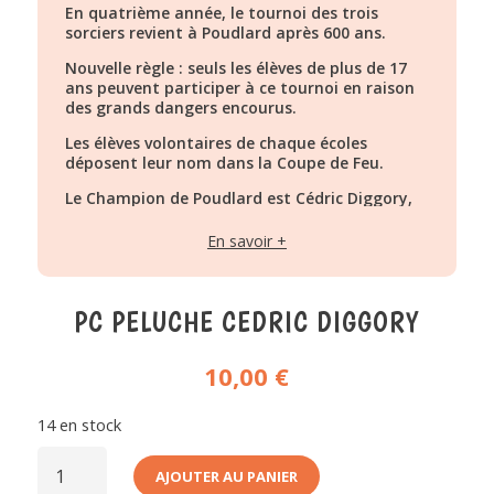
En quatrième année, le tournoi des trois
sorciers revient à Poudlard après 600 ans.
Nouvelle règle : seuls les élèves de plus de 17
ans peuvent participer à ce tournoi en raison
des grands dangers encourus.
Les élèves volontaires de chaque écoles
déposent leur nom dans la Coupe de Feu.
Le Champion de Poudlard est Cédric Diggory,
attrapeur de l’équipe de Poufsouffle.
En savoir +
Mais Lord Voldemort, qui avait prévu son
coup, a envoyé un de ses mangemorts se
cacher à Poudlard et mettre le nom de Harry
dans la Coupe de Feu.
PC PELUCHE CEDRIC DIGGORY
Trois épreuves leur sont proposés :
10,00
€
Récupérer un Oeuf d’Or qu’une dragonne
couve dans une arène
Descendre dans le Lac Noir et récupérer une
14 en stock
chose qu’il leur a été enlevé
QUANTITÉ
Trouver le Trophée dans un Labyrinthe
DE
AJOUTER AU PANIER
PC