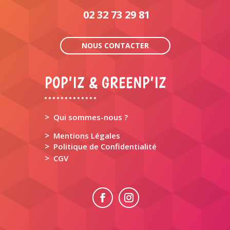
02 32 73 29 81
NOUS CONTACTER
POP’IZ & GREENP’IZ
>
Qui sommes-nous ?
>
Mentions Légales
>
Politique de Confidentialité
>
CGV