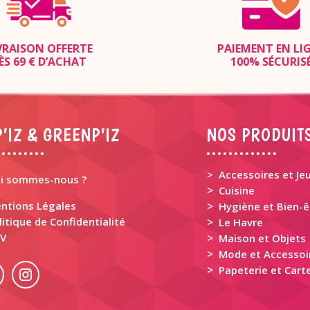
VRAISON OFFERTE
PAIEMENT EN LI
ÈS 69 € D’ACHAT
100% SÉCURIS
’IZ & GREENP’IZ
NOS PRODUIT
> Accessoires et Je
i sommes-nous ?
>
Cuisine
ntions Légales
>
Hygiène et Bien-ê
litique de Confidentialité
>
Le Havre
V
>
Maison et Objets
>
Mode et Accessoi
>
Papeterie et Carte