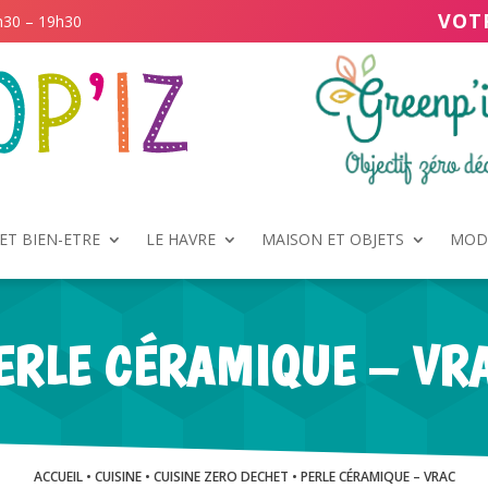
VOT
h30 – 19h30
ET BIEN-ETRE
LE HAVRE
MAISON ET OBJETS
MODE
ERLE CÉRAMIQUE – VR
ACCUEIL
•
CUISINE
•
CUISINE ZERO DECHET
• PERLE CÉRAMIQUE – VRAC