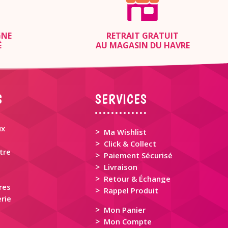
GNE
RETRAIT GRATUIT
É
AU MAGASIN DU HAVRE
S
SERVICES
ux
>
Ma Wishlist
>
Click & Collect
tre
>
Paiement Sécurisé
>
Livraison
>
Retour & Échange
res
>
Rappel Produit
rie
>
Mon Panier
>
Mon Compte