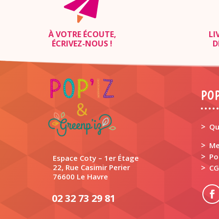
À VOTRE ÉCOUTE,
LI
ÉCRIVEZ-NOUS
!
D
POP
>
Qu
>
Me
>
Po
Espace Coty – 1er Étage
22, Rue Casimir Perier
>
CG
76600 Le Havre
02 32 73 29 81