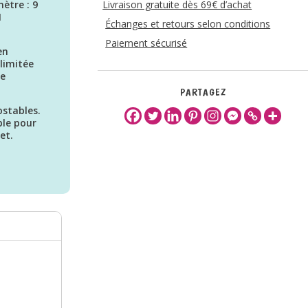
ètre : 9
Livraison gratuite dès 69€ d’achat
1
Échanges et retours selon conditions
Paiement sécurisé
en
llimitée
re
PARTAGEZ
stables.
ble pour
et.