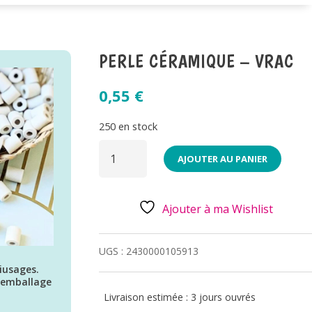
PERLE CÉRAMIQUE – VRAC
0,55
€
250 en stock
QUANTITÉ
DE
AJOUTER AU PANIER
PERLE
CÉRAMIQUE
-
VRAC
Ajouter à ma Wishlist
UGS :
2430000105913
iusages.
s emballage
Livraison estimée : 3 jours ouvrés