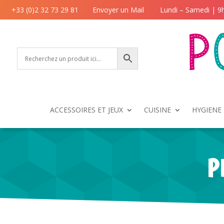
+33 (0)2 32 73 29 81
Envoyer un Mail
Lundi – Samedi | 9
ACCESSOIRES ET JEUX
CUISINE
HYGIENE 
P