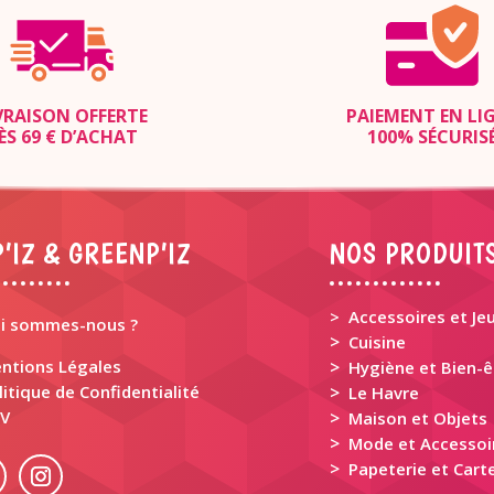
VRAISON OFFERTE
PAIEMENT EN LI
ÈS 69 € D’ACHAT
100% SÉCURIS
’IZ & GREENP’IZ
NOS PRODUIT
> Accessoires et Je
i sommes-nous ?
>
Cuisine
ntions Légales
>
Hygiène et Bien-ê
litique de Confidentialité
>
Le Havre
V
>
Maison et Objets
>
Mode et Accessoi
>
Papeterie et Carte