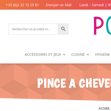
+33 (0)2 32 73 29 81
Envoyer un Mail
Lundi – Samedi | 9
ACCESSOIRES ET JEUX
CUISINE
HYGIENE 
PINCE A CHEVE
ACCUEIL