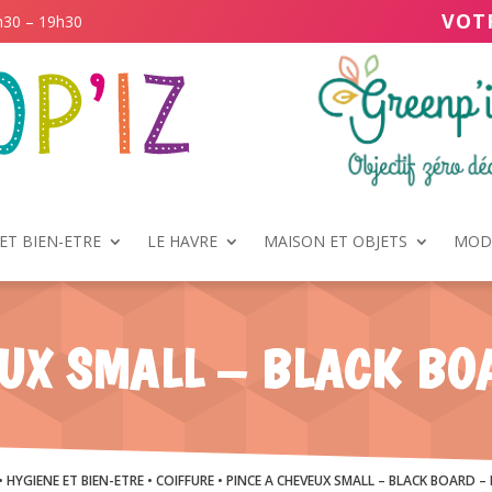
VOT
h30 – 19h30
ET BIEN-ETRE
LE HAVRE
MAISON ET OBJETS
MODE
UX SMALL – BLACK BO
•
HYGIENE ET BIEN-ETRE
•
COIFFURE
• PINCE A CHEVEUX SMALL – BLACK BOARD – 