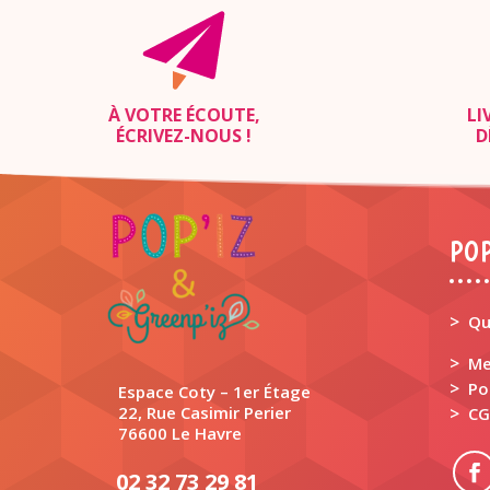
À VOTRE ÉCOUTE,
LI
ÉCRIVEZ-NOUS
!
D
POP
>
Qu
>
Me
>
Po
Espace Coty – 1er Étage
22, Rue Casimir Perier
>
CG
76600 Le Havre
02 32 73 29 81