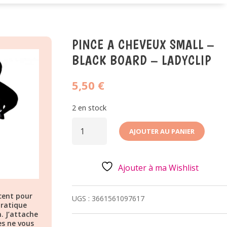
PINCE A CHEVEUX SMALL –
BLACK BOARD – LADYCLIP
5,50
€
2 en stock
QUANTITÉ
DE
AJOUTER AU PANIER
PINCE
A
CHEVEUX
SMALL
-
Ajouter à ma Wishlist
BLACK
BOARD
-
ncent pour
LADYCLIP
UGS :
3661561097617
pratique
. J’attache
es ne vous