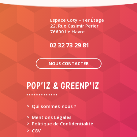
Espace Coty – 1er Étage
22, Rue Casimir Perier
76600 Le Havre
02 32 73 29 81
NOUS CONTACTER
POP’IZ & GREENP’IZ
>
Qui sommes-nous ?
>
Mentions Légales
>
Politique de Confidentialité
>
CGV