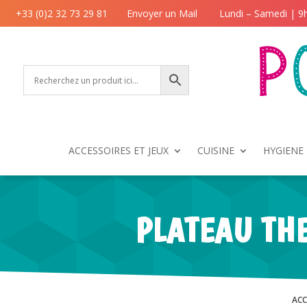
+33 (0)2 32 73 29 81
Envoyer un Mail
Lundi – Samedi | 9
ACCESSOIRES ET JEUX
CUISINE
HYGIENE 
PLATEAU THE
ACC