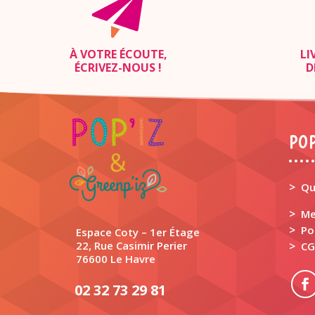
À VOTRE ÉCOUTE,
LI
ÉCRIVEZ-NOUS
!
D
POP
>
Qu
>
Me
>
Po
Espace Coty – 1er Étage
22, Rue Casimir Perier
>
CG
76600 Le Havre
02 32 73 29 81