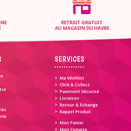
GNE
RETRAIT GRATUIT
É
AU MAGASIN DU HAVRE
S
SERVICES
ux
>
Ma Wishlist
>
Click & Collect
tre
>
Paiement Sécurisé
>
Livraison
>
Retour & Échange
res
>
Rappel Produit
rie
>
Mon Panier
>
Mon Compte