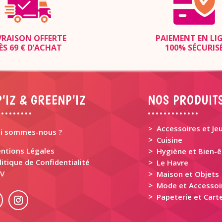
VRAISON OFFERTE
PAIEMENT EN LI
ÈS 69 € D’ACHAT
100% SÉCURIS
’IZ & GREENP’IZ
NOS PRODUIT
> Accessoires et Je
i sommes-nous ?
>
Cuisine
ntions Légales
>
Hygiène et Bien-ê
litique de Confidentialité
>
Le Havre
V
>
Maison et Objets
>
Mode et Accessoi
>
Papeterie et Carte