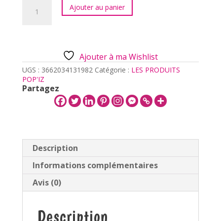
quantité
Ajouter au panier
de
Porte-
clé
OPAT
Jolie
Ajouter à ma Wishlist
môme
UGS :
3662034131982
Catégorie :
LES PRODUITS
POP'IZ
Partagez
Description
Informations complémentaires
Avis (0)
Description