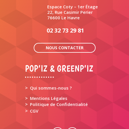
Espace Coty – 1er Étage
22, Rue Casimir Perier
76600 Le Havre
02 32 73 29 81
NOUS CONTACTER
POP’IZ & GREENP’IZ
>
Qui sommes-nous ?
>
Mentions Légales
>
Politique de Confidentialité
>
CGV