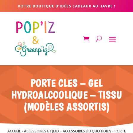
VOTRE BOUTIQUE D’IDÉES CADEAUX AU HAVRE !
PORTE CLES – GEL
HYDROALCOOLIQUE – TISSU
(MODÈLES ASSORTIS)
ACCUEIL
•
ACCESSOIRES ET JEUX
•
ACCESSOIRES DU QUOTIDIEN
• PORTE