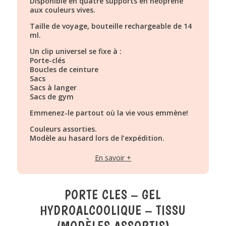
Disponible en quatre supports en néoprène
aux couleurs vives.
Taille de voyage, bouteille rechargeable de 14
ml.
Un clip universel se fixe à :
Porte-clés
Boucles de ceinture
Sacs
Sacs à langer
Sacs de gym
Emmenez-le partout où la vie vous emmène!
Couleurs assorties.
Modèle au hasard lors de l’expédition.
*Non vendu en tant qu’ensemble.
En savoir +
PORTE CLES – GEL
HYDROALCOOLIQUE – TISSU
(MODÈLES ASSORTIS)