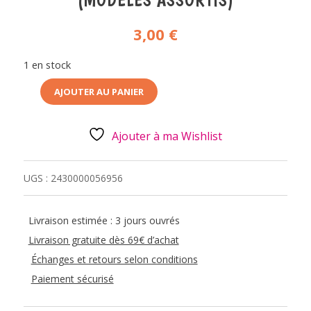
3,00
€
1 en stock
AJOUTER AU PANIER
QUANTITÉ
DE
PORTE
CLES
Ajouter à ma Wishlist
-
GEL
HYDROALCOOLIQUE
-
UGS :
2430000056956
TISSU
(MODÈLES
ASSORTIS)
Livraison estimée : 3 jours ouvrés
Livraison gratuite dès 69€ d’achat
Échanges et retours selon conditions
Paiement sécurisé