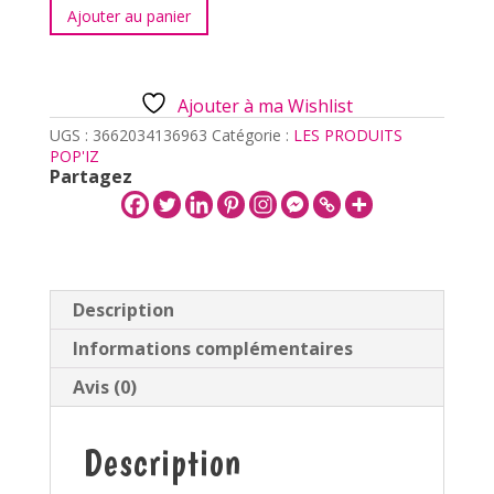
quantité
Ajouter au panier
de
Porte-
clés
LOSANGE
Ajouter à ma Wishlist
Fétardes
club
UGS :
3662034136963
Catégorie :
LES PRODUITS
POP'IZ
Partagez
Description
Informations complémentaires
Avis (0)
Description