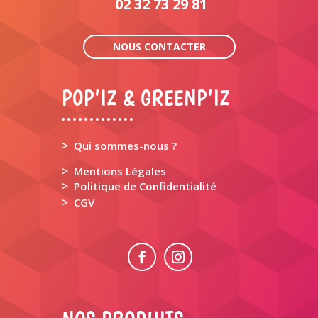
02 32 73 29 81
NOUS CONTACTER
POP’IZ & GREENP’IZ
>
Qui sommes-nous ?
>
Mentions Légales
>
Politique de Confidentialité
>
CGV