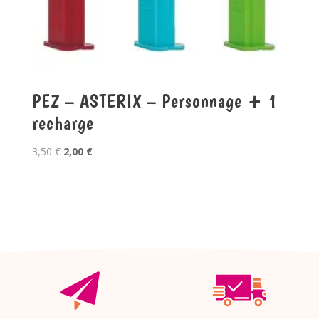
PEZ – ASTERIX – Personnage + 1
recharge
Le
Le
3,50
€
2,00
€
prix
prix
initial
actuel
était :
est :
3,50 €.
2,00 €.