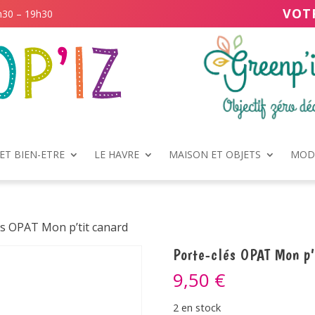
VOT
h30 – 19h30
ET BIEN-ETRE
LE HAVRE
MAISON ET OBJETS
MODE
és OPAT Mon p’tit canard
Porte-clés OPAT Mon p’
9,50
€
2 en stock