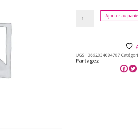
quantité
Ajouter au panie
de
Porte-
clés
OPAT
Mon
p'tit
canard
UGS :
3662034084707
Catégori
Partagez