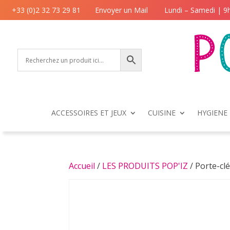
+33 (0)2 32 73 29 81
Envoyer un Mail
Lundi – Samedi | 9
ACCESSOIRES ET JEUX
CUISINE
HYGIENE 
Accueil
/
LES PRODUITS POP'IZ
/ Porte-cl