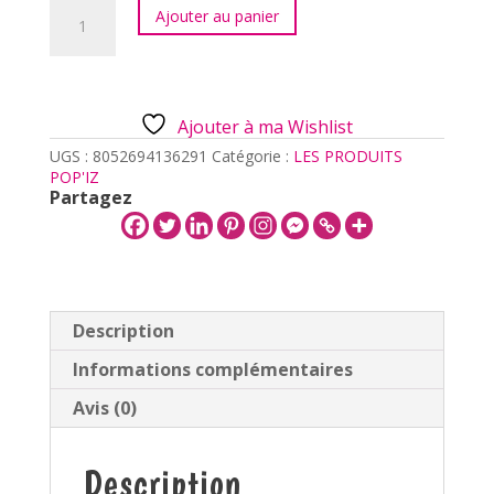
quantité
Ajouter au panier
de
PORTE
DOCUMENT
-
OURS
Ajouter à ma Wishlist
UGS :
8052694136291
Catégorie :
LES PRODUITS
POP'IZ
Partagez
Description
Informations complémentaires
Avis (0)
Description