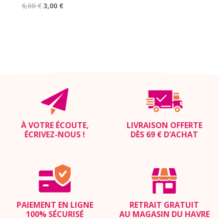
Le
Le
6,00
€
3,00
€
prix
prix
initial
actuel
était :
est :
6,00 €.
3,00 €.
À VOTRE ÉCOUTE,
LIVRAISON OFFERTE
ÉCRIVEZ-NOUS
!
DÈS 69 € D’ACHAT
PAIEMENT EN LIGNE
RETRAIT GRATUIT
100% SÉCURISÉ
AU MAGASIN DU HAVRE