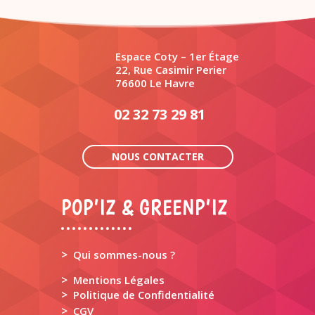
Espace Coty – 1er Étage
22, Rue Casimir Perier
76600 Le Havre
02 32 73 29 81
NOUS CONTACTER
POP’IZ & GREENP’IZ
>
Qui sommes-nous ?
>
Mentions Légales
>
Politique de Confidentialité
>
CGV