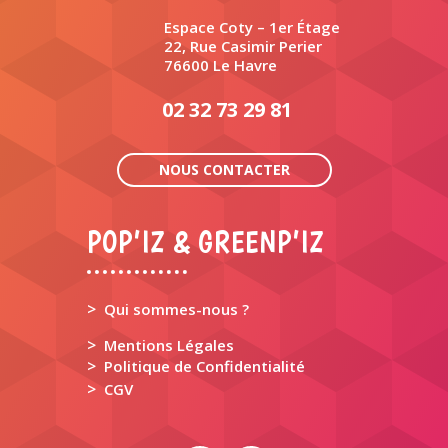
Espace Coty – 1er Étage
22, Rue Casimir Perier
76600 Le Havre
02 32 73 29 81
NOUS CONTACTER
POP’IZ & GREENP’IZ
>
Qui sommes-nous ?
>
Mentions Légales
>
Politique de Confidentialité
>
CGV